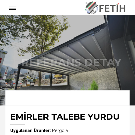
®
REFERANS DETAY
:
Gölgeleri Bizimle Fethedin
İNOVATİF DIŞ MEKAN ÇÖZÜMLERİ
REFERANS DETAY
EMİRLER TALEBE YURDU
Uygulanan Ürünler:
Pergola