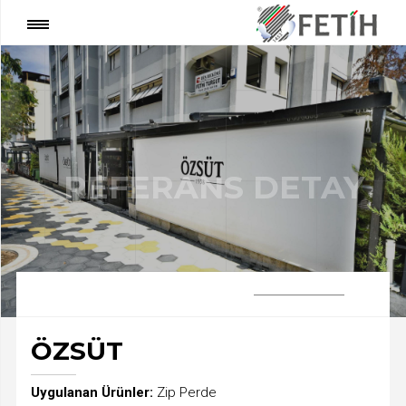
®
REFERANS DETAY
:
Gölgeleri Bizimle Fethedin
İNOVATİF DIŞ MEKAN ÇÖZÜMLERİ
REFERANS DETAY
ÖZSÜT
Uygulanan Ürünler:
Zip Perde